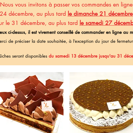
Nous vous invitons à passer vos commandes en ligne
 24 décembre, au plus tard
le dimanche 21 décembre 
ur le 31 décembre,
au plus tard
le samedi 27 décemb
 ceux ci-dessus, il est vivement conseillé de commander en ligne au 
rci de préciser la date souhaitée, à l’exception du jour de f
ermetur
ches seront disponibles
du samedi 13 décembre jusqu'au 31 déc