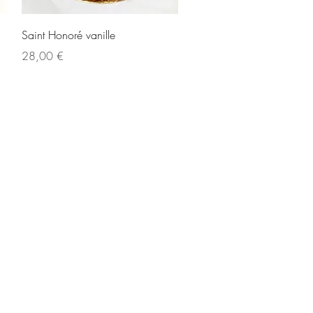
Aperçu rapide
Saint Honoré vanille
Prix
28,00 €