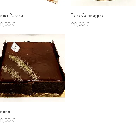
Aperçu rapide
Aperçu rapide
ivara Passion
Tarte Camargue
ix
Prix
8,00 €
28,00 €
Aperçu rapide
rianon
ix
8,00 €