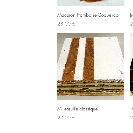
Aperçu rapide
Macaron Framboise-Coquelicot
J
Prix
Pr
28,00 €
2
Aperçu rapide
Millefeuille classique
T
Prix
Pr
27,00 €
2