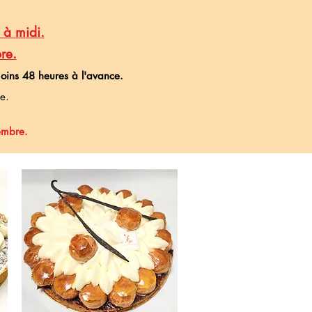
à midi.
re.
moins 48 heures à l'av
ance.
e.
embre.