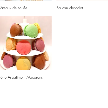
Aperçu rapide
Aperçu rapide
âteaux de soirée
Ballotin chocolat
Aperçu rapide
ône Assortiment Macarons