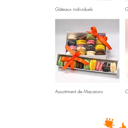
Aperçu rapide
Gâteaux individuels
G
Aperçu rapide
Assortiment de Macarons
C