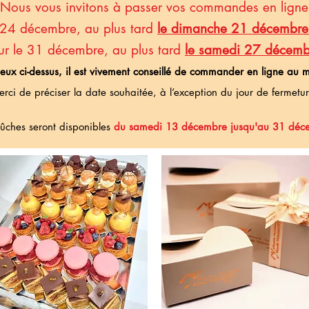
Nous vous invitons à passer vos commandes en ligne
 24 décembre, au plus tard
le dimanche 21 décembre 
ur le 31 décembre,
au plus tard
le samedi 27 décemb
 ceux ci-dessus, il est vivement conseillé de commander en ligne au 
rci de préciser la date souhaitée, à l’exception du jour de f
ermetur
ûches seront disponibles
du samedi 13 décembre jusqu'au 31 déc