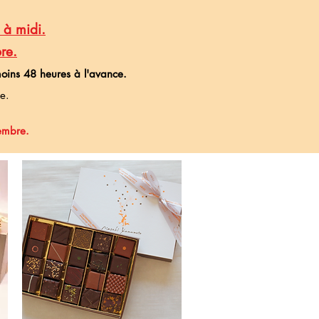
à midi.
re.
moins 48 heures à l'av
ance.
e.
embre.