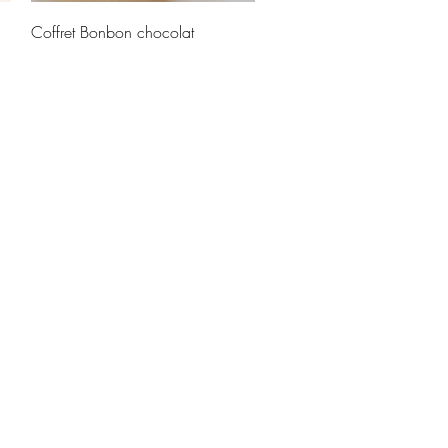
Aperçu rapide
Coffret Bonbon chocolat