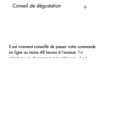
Retrait en magasin
Conseil de dégustation
Sortir du réfrigérateur un quart d'heure
avant de déguster.
Il est vivement conseillé de passer votre commande
en ligne au moins 48 heures à l'avance.
Par
téléphone ou directement à la pâtisserie, il est
possible de passer commande la veille.
Merci de bien indiquer la date et l'heure souhaitées
de votre retrait.
37 Rue du 4 Septembre, 13200 Arles, France