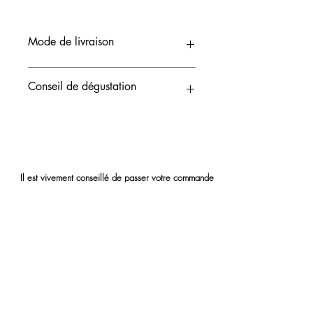
Mode de livraison
Retrait en magasin
Conseil de dégustation
Sortir du réfrigérateur un quart d'heure
avant de déguster.
Il est vivement conseillé de passer votre commande
en ligne au moins 48 heures à l'avance.
Par
téléphone ou directement à la pâtisserie, il est
possible de passer commande la veille.
Merci de bien indiquer la date et l'heure souhaitées
de votre retrait.